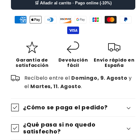
h
d
🛒 Añadir al carrito · Pago online (-10%)
a
e
b
o
i
f
t
e
u
r
a
t
Garantía de
Devolución
Envío rápido en
l
satisfacción
a
fácil
España
Recíbelo entre el
Domingo, 9. Agosto
y
el
Martes, 11. Agosto
.
¿Cómo se paga el pedido?
¿Qué pasa si no quedo
satisfecho?