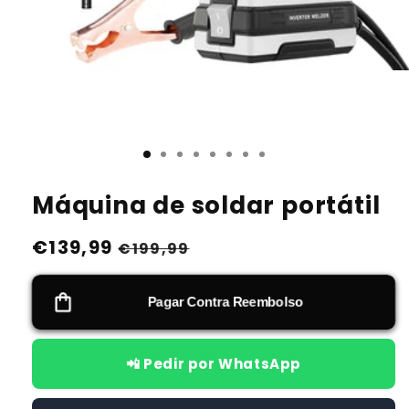
Máquina de soldar portátil
P
€139,99
P
€199,99
r
r
e
e
Pagar Contra Reembolso
c
c
i
i
📲 Pedir por WhatsApp
o
o