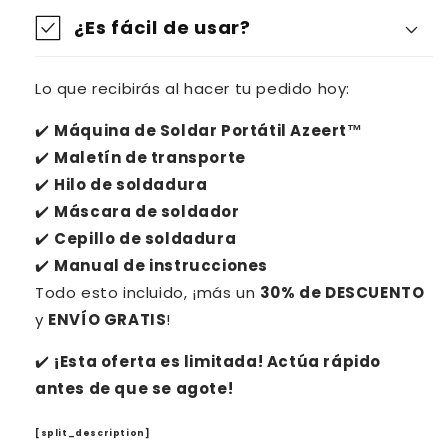
¿Es fácil de usar?
Lo que recibirás al hacer tu pedido hoy:
✔️
Máquina de Soldar Portátil Azeert™
✔️
Maletín de transporte
✔️
Hilo de soldadura
✔️
Máscara de soldador
✔️
Cepillo de soldadura
✔️
Manual de instrucciones
Todo esto incluido, ¡más un
30% de DESCUENTO
y
ENVÍO GRATIS
!
✔️
¡Esta oferta es limitada! Actúa rápido
antes de que se agote!
[split_description]